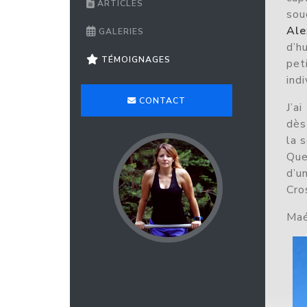
ARTICLES
sou
Ale
GALERIES
d’h
TÉMOIGNAGES
pet
indi
CONTACT
J’a
dès
la 
Que
d’u
Cros
Maé