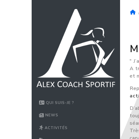
M
" J’
A t
et 
Rep
act
QUI SUIS-JE ?
D’a
tou
NEWS
séa
ACTIVITÉS
Trè
cap