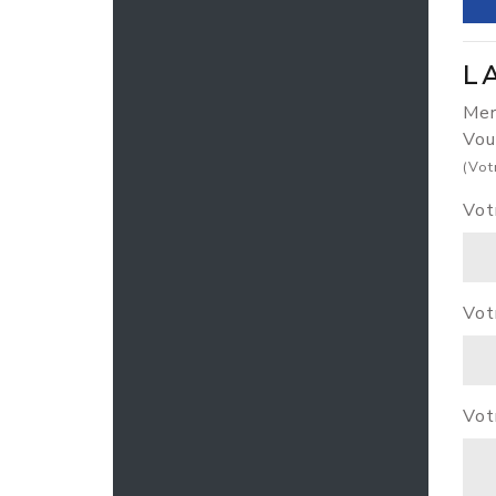
L
Merc
Vou
(Vot
Vot
Vot
Vot