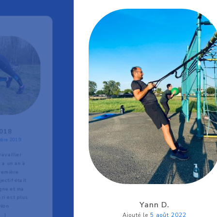
2018
mbre 2019
ravailler
 a un an à
première
ctif était
igne et ma
ri est plus
Yann D.
 Non
..)
Ajouté le
5 août 2022