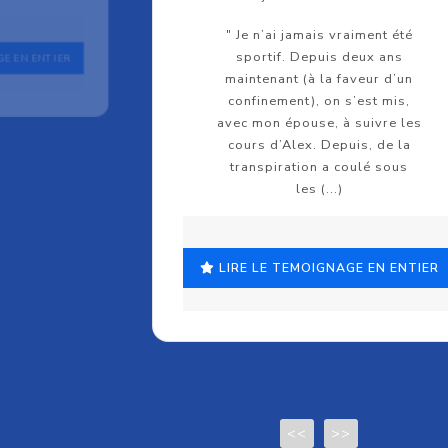
" Je n’ai jamais vraiment été
sportif. Depuis deux ans
GE EN ENTIER
maintenant (à la faveur d’un
confinement), on s’est mis,
avec mon épouse, à suivre les
cours d’Alex. Depuis, de la
transpiration a coulé sous
les (...)
LIRE LE TEMOIGNAGE EN ENTIER
<<
>>