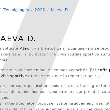
Témoignages
2022
Maeva D.
AEVA D.
ai sollicité
Alex
il y a bientôt un an pour une reprise prog
ravers elle, j’ai pu établir une vraie routine sportive au
mois.
renant confiance en moi et en mes capacités,
j’ai enfin
ivité sportive
et je ne peux que la remercier pour ça !
bord en cours particuliers puis en cross training extérie
jours de bonne humeur, souriante et qui prend à cœu
nces.
s attentive, elle propose systématiquement des alt
acités de chacun. Sans jugement, elle a su me rassure