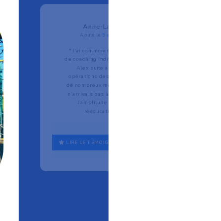
Anne-Laure L.
Ajouté le
5 août 2022
" J’ai commencé les séances
de coaching individuelles avec
Alex suite à plusieurs
opérations des épaules et à
de nombreux mois de kiné. Je
n’arrivais pas à retrouver de
l’amplitude malgré la
rééducation. (...)
LIRE LE TEMOIGNAGE EN ENTIER