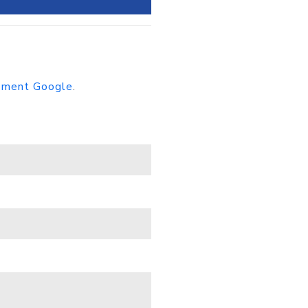
sement Google
.